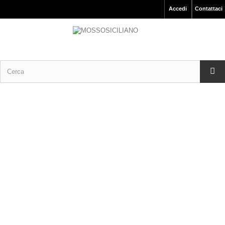
Accedi
Contattaci
Articoli da Pesca Prodotto Italiano.
AMI MARE – SEA HOOK