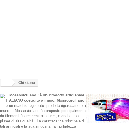
Slow Pitch vertical Spinning
TUBE FISHING INOX
TUBE FISHING INOX MINI
SARDINE DA SPINNING
JIGS BOMBARDA
VERTICAL JIGS
AMI ASSIST - VERTICAL JIG
CHI SIAMO
Chi siamo
Mossosiciliano : è un Prodotto artigianale
ITALIANO costruito a mano.
MossoSiciliano
è un marchio registrato, prodotto rigorosamete a
mano. Il Mossosiciliano è composto principalmente
da filamenti fluorescenti alla luce , o anche con
piume di alta qualità . La caratteristica principale di
tali artificiali è la sua sinuosità ,la morbidezza