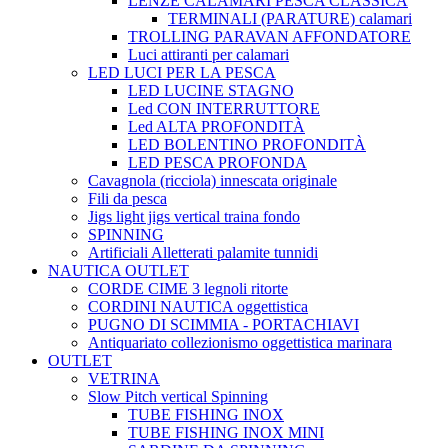
LENZE CALAMARI PESCA CLASSICA
TERMINALI (PARATURE) calamari
TROLLING PARAVAN AFFONDATORE
Luci attiranti per calamari
LED LUCI PER LA PESCA
LED LUCINE STAGNO
Led CON INTERRUTTORE
Led ALTA PROFONDITÀ
LED BOLENTINO PROFONDITÀ
LED PESCA PROFONDA
Cavagnola (ricciola) innescata originale
Fili da pesca
Jigs light jigs vertical traina fondo
SPINNING
Artificiali Alletterati palamite tunnidi
NAUTICA OUTLET
CORDE CIME 3 legnoli ritorte
CORDINI NAUTICA oggettistica
PUGNO DI SCIMMIA - PORTACHIAVI
Antiquariato collezionismo oggettistica marinara
OUTLET
VETRINA
Slow Pitch vertical Spinning
TUBE FISHING INOX
TUBE FISHING INOX MINI