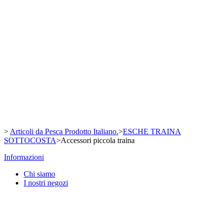
Slow Pitch vertical Spinning
TUBE FISHING INOX
TUBE FISHING INOX MINI
SARDINE DA SPINNING
JIGS BOMBARDA
VERTICAL JIGS
AMI ASSIST - VERTICAL JIG
CHI SIAMO
>
Articoli da Pesca Prodotto Italiano.
>
ESCHE TRAINA
SOTTOCOSTA
>
Accessori piccola traina
Informazioni
Chi siamo
I nostri negozi