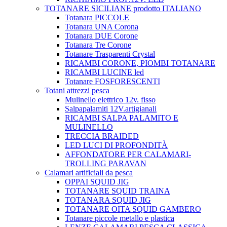
TOTANARE SICILIANE prodotto ITALIANO
Totanara PICCOLE
Totanara UNA Corona
Totanara DUE Corone
Totanara Tre Corone
Totanare Trasparenti Crystal
RICAMBI CORONE, PIOMBI TOTANARE
RICAMBI LUCINE led
Totanare FOSFORESCENTI
Totani attrezzi pesca
Mulinello elettrico 12v. fisso
Salpapalamiti 12V.artigianali
RICAMBI SALPA PALAMITO E
MULINELLO
TRECCIA BRAIDED
LED LUCI DI PROFONDITÀ
AFFONDATORE PER CALAMARI-
TROLLING PARAVAN
Calamari artificiali da pesca
OPPAI SQUID JIG
TOTANARE SQUID TRAINA
TOTANARA SQUID JIG
TOTANARE OITA SQUID GAMBERO
Totanare piccole metallo e plastica