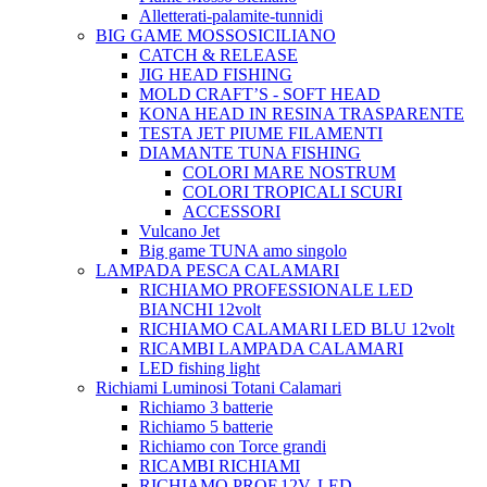
Alletterati-palamite-tunnidi
BIG GAME MOSSOSICILIANO
CATCH & RELEASE
JIG HEAD FISHING
MOLD CRAFT’S - SOFT HEAD
KONA HEAD IN RESINA TRASPARENTE
TESTA JET PIUME FILAMENTI
DIAMANTE TUNA FISHING
COLORI MARE NOSTRUM
COLORI TROPICALI SCURI
ACCESSORI
Vulcano Jet
Big game TUNA amo singolo
LAMPADA PESCA CALAMARI
RICHIAMO PROFESSIONALE LED
BIANCHI 12volt
RICHIAMO CALAMARI LED BLU 12volt
RICAMBI LAMPADA CALAMARI
LED fishing light
Richiami Luminosi Totani Calamari
Richiamo 3 batterie
Richiamo 5 batterie
Richiamo con Torce grandi
RICAMBI RICHIAMI
RICHIAMO PROF.12V. LED