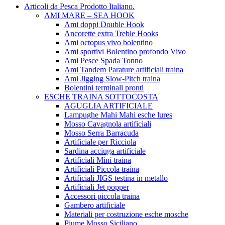
Articoli da Pesca Prodotto Italiano.
AMI MARE – SEA HOOK
Ami doppi Double Hook
Ancorette extra Treble Hooks
Ami octopus vivo bolentino
Ami sportivi Bolentino profondo Vivo
Ami Pesce Spada Tonno
Ami Tandem Parature artificiali traina
Ami Jigging Slow-Pitch traina
Bolentini terminali pronti
ESCHE TRAINA SOTTOCOSTA
AGUGLIA ARTIFICIALE
Lampughe Mahi Mahi esche lures
Mosso Cavagnola artificiali
Mosso Serra Barracuda
Artificiale per Ricciola
Sardina acciuga artificiale
Artificiali Mini traina
Artificiali Piccola traina
Artificiali JIGS testina in metallo
Artificiali Jet popper
Accessori piccola traina
Gambero artificiale
Materiali per costruzione esche mosche
Piume Mosso Siciliano