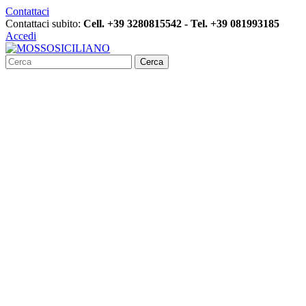
Contattaci
Contattaci subito:
Cell. +39 3280815542 - Tel. +39 081993185
Accedi
Cerca
Articoli da Pesca Prodotto Italiano.
AMI MARE – SEA HOOK
Ami doppi Double Hook
Ancorette extra Treble Hooks
Ami octopus vivo bolentino