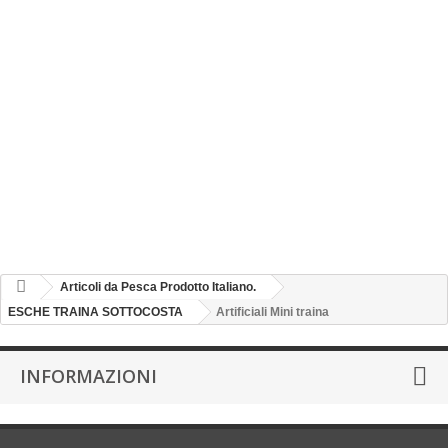
Slow Pitch vertical Spinning
TUBE FISHING INOX
TUBE FISHING INOX MINI
SARDINE DA SPINNING
JIGS BOMBARDA
VERTICAL JIGS
AMI ASSIST - VERTICAL JIG
CHI SIAMO
Articoli da Pesca Prodotto Italiano.
ESCHE TRAINA SOTTOCOSTA
Artificiali Mini traina
INFORMAZIONI