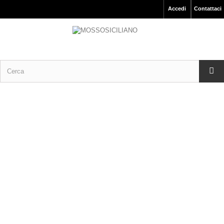
Accedi
Contattaci
Articoli da Pesca Prodotto Italiano.
AMI MARE – SEA HOOK