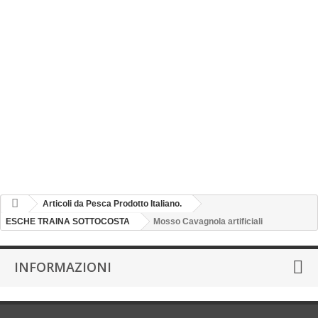
Slow Pitch vertical Spinning
TUBE FISHING INOX
TUBE FISHING INOX MINI
SARDINE DA SPINNING
JIGS BOMBARDA
VERTICAL JIGS
AMI ASSIST - VERTICAL JIG
CHI SIAMO
Articoli da Pesca Prodotto Italiano.
ESCHE TRAINA SOTTOCOSTA
Mosso Cavagnola artificiali
INFORMAZIONI