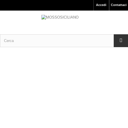
Accedi
Contattaci
Articoli da Pesca Prodotto Italiano.
AMI MARE – SEA HOOK