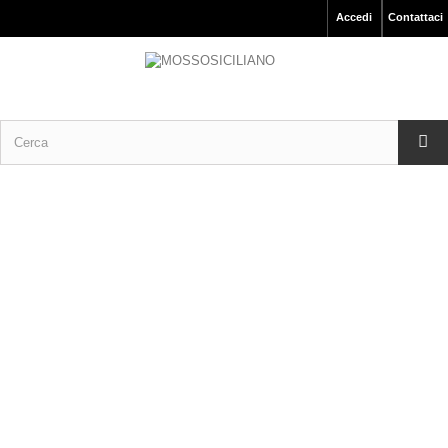
Accedi
Contattaci
Articoli da Pesca Prodotto Italiano.
AMI MARE – SEA HOOK