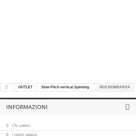
Slow Pitch vertical Spinning
TUBE FISHING INOX
TUBE FISHING INOX MINI
SARDINE DA SPINNING
JIGS BOMBARDA
VERTICAL JIGS
AMI ASSIST - VERTICAL JIG
CHI SIAMO
OUTLET
Slow Pitch vertical Spinning
JIGS BOMBARDA
INFORMAZIONI
Chi siamo
I nostri negozi