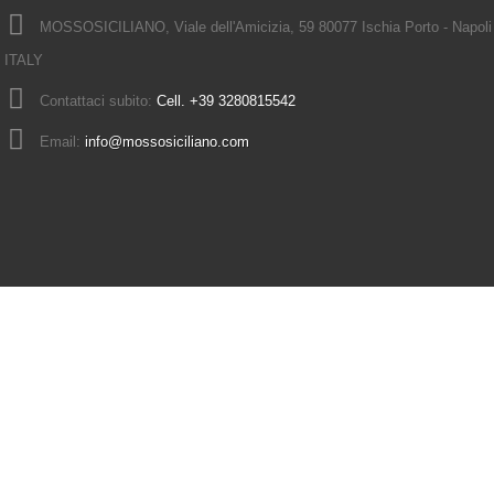
MOSSOSICILIANO, Viale dell'Amicizia, 59 80077 Ischia Porto - Napoli
ITALY
Contattaci subito:
Cell. +39 3280815542
Email:
info@mossosiciliano.com