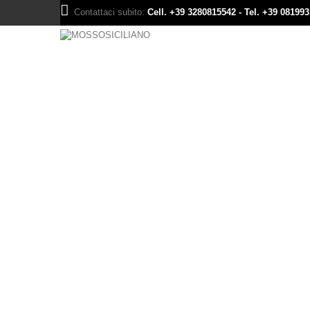
Contattaci subito:
Cell. +39 3280815542 - Tel. +39 08199
Articoli da Pesca Prodotto Italiano.
AMI MARE – SEA HOOK
Ami doppi Double Hook
Ancorette extra Treble Hooks